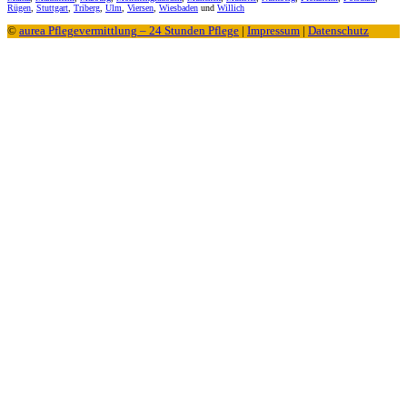
Rügen
,
Stuttgart
,
Triberg
,
Ulm
,
Viersen
,
Wiesbaden
und
Willich
©
aurea Pflegevermittlung – 24 Stunden Pflege
|
Impressum
|
Datenschutz