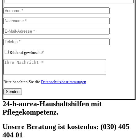
Bitte lasse dieses Feld leer.
Bitte lasse dieses Feld leer.
Bitte lasse dieses
Bitte lasse dieses Feld leer.
Rückruf gewünscht
?
Bitte beachten Sie die
Datenschutzbestimmungen
24-h-aurea-Haushaltshilfen mit
Pflegekompetenz.
Unsere Beratung ist kostenlos: (030) 405
404 01