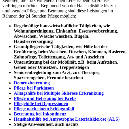
Senioren, die trotz Hilfebedarf den Lebensabend zu Hause
verbringen möchten. Beginnend von der Haushaltshilfe bis zur
umfassenden Pflege und Betreuung sind diese Leistungen im
Rahmen der 24 Stunden Pflege möglich:
Regelmäßige hauswirtschaftliche Tätigkeiten, wie
Wohnungsreinigung, Einkaufen, Essensvorbereitung,
Abwaschen, Wäsche waschen, Bügeln,
Haustierversorgung
Grundpflegerische Tätigkeiten, wie Hilfe bei der
Ernährung, beim Waschen, Duschen, Kämmen, Rasieren,
Zahnpflege, Toilettengang, An- und Ausziehen
Unterstützung bei der Mobilität, z.B. beim Aufstehen,
Gehen oder Umsetzen, Treppensteigen
Seniorenbegleitung zum Arzt, zur Therapie,
Spazierengehen, Freunde besuchen
Demenzbetreuung
Pflege bei Parkinson
Alltagshilfe bei Multiple Sklerose Erkrankung
Pflege und Betreuung bei Krebs
Pflegehilfe bei Depressionen
Pflege nach einem Schlaganfall
Betreuung bei Inkontinenz
Haushaltshilfe bei Amyotrophe Laterialsklerose (ALS)
Stetige Anwesenheit, auch nachts