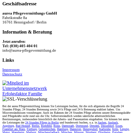
Geschäftsadresse
aurea Pflegevermittlungs GmbH
Fabrikstraße 8a
16761 Hennigsdorf / Berlin
Information & Beratung
Jetzt anrufen:
Tel: (030) 405 404 01
info@aurea-pflegevermittlung.de
Links
Impressum
Datenschutz
Bei der aurea Pflegevermittlung können Sie Leistungen buchen, für die sich allgemein die Begriffe 24
Stunden Pflege, 24 Stunden Betreuung sowie 24 h Pflege und 24 h Betreuung etabliert haben. Um
Missverständnissen vorzubeugen: Auch im Rahmen der 24 Stunden Pflege arbeiten unsere Betreuungskräfte
und Pflegekräfte nicht rund um die Uhr. Selbstverständlich werden sämtliche arbeitsrechtlichen
Bestimmungen, insbesondere hinsichtlich der Arbeits- und Pausenzeiten eingehalten. Sie können bei aurea
die Leistungen der
24 Stunden Pflege in Berlin
und bundesweit buchen, u.a. in
Aachen
,
Ansbach
,
Augsburg
,
Bad Honnef
,
Berlin
,
Bielefeld
,
Bonn
,
Darmstadt
,
Dortmund
,
Dresden
,
Düsseldorf
,
Essen
,
Frankfurt am Main
,
Freiburg
,
Gelsenkirchen
,
Hamburg
,
Hannover
,
Hennigsdorf
,
Karlsruhe
,
Köln
,
Leipzig
,
Mainz
,
Mannheim
,
Marburg
,
Mönchengladbach
,
München
,
Münster
,
Nürnberg
,
Pforzheim
,
Potsdam
,