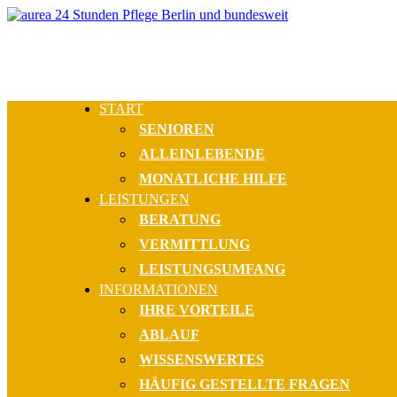
START
SENIOREN
ALLEINLEBENDE
MONATLICHE HILFE
LEISTUNGEN
BERATUNG
VERMITTLUNG
LEISTUNGSUMFANG
INFORMATIONEN
IHRE VORTEILE
ABLAUF
WISSENSWERTES
HÄUFIG GESTELLTE FRAGEN