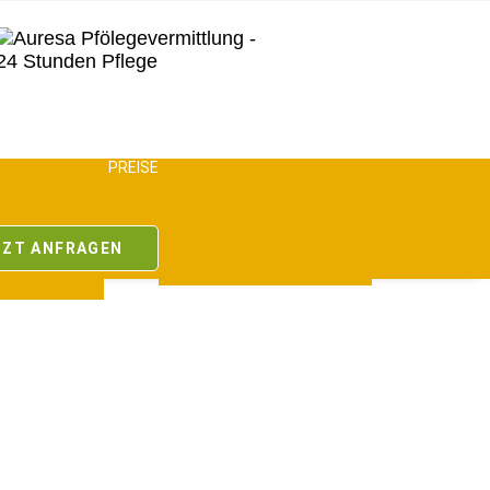
RTEILE
PREISE
ZUSCHÜSSE
SWERTES
PFLEGEHILFSMITTEL
TE
FAMILIENFORMULAR
TZT ANFRAGEN