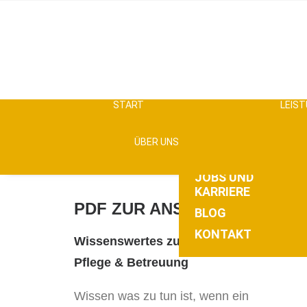
UNTERNEHMENSGE
SENIOREN
BETREUUNGSKRÄF
START
LEIS
ALLEINLEBENDE
POLNISCHE
MONATLICHE
PFLEGEKRÄFTE
ÜBER UNS
HILFE
GARANTIE
JOBS UND
KARRIERE
PDF ZUR ANSICHT
aurea
BLOG
KONTAKT
Wissenswertes zum Thema
Pflege & Betreuung
Wissen was zu tun ist, wenn ein