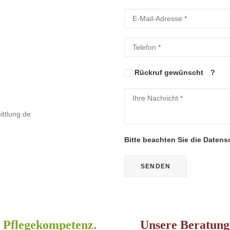
Bitte lasse dieses Feld l
Bitte lasse dieses Feld l
Rückruf gewünscht
?
ttlung.de
Bitte beachten Sie die
Datens
t Pflegekompetenz.
Unsere Beratung 