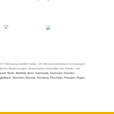
d 24 h Betreuung etabliert haben. Um Missverständnissen vorzubeugen:
lichen Bestimmungen, insbesondere hinsichtlich der Arbeits- und
onnef
,
Berlin
,
Bielefeld
,
Bonn
,
Darmstadt
,
Dortmund
,
Dresden
,
gladbach
,
München
,
Münster
,
Nürnberg
,
Pforzheim
,
Potsdam
,
Rügen
,