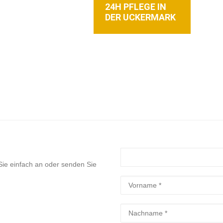
24H PFLEGE IN
DER UCKERMARK
ie einfach an oder senden Sie
Bitte lasse dieses Feld l
Bitte lasse dieses Feld l