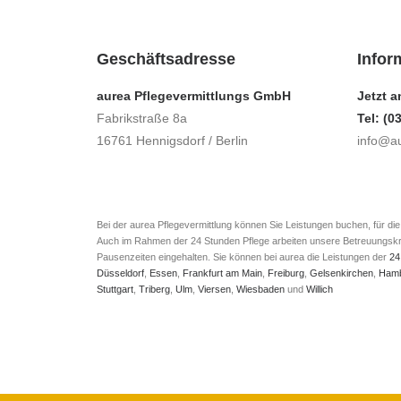
Geschäftsadresse
Infor
aurea Pflegevermittlungs GmbH
Jetzt a
Fabrikstraße 8a
Tel: (0
16761 Hennigsdorf / Berlin
info@au
Bei der aurea Pflegevermittlung können Sie Leistungen buchen, für di
Auch im Rahmen der 24 Stunden Pflege arbeiten unsere Betreuungskräft
Pausenzeiten eingehalten. Sie können bei aurea die Leistungen der
24
Düsseldorf
,
Essen
,
Frankfurt am Main
,
Freiburg
,
Gelsenkirchen
,
Ham
Stuttgart
,
Triberg
,
Ulm
,
Viersen
,
Wiesbaden
und
Willich