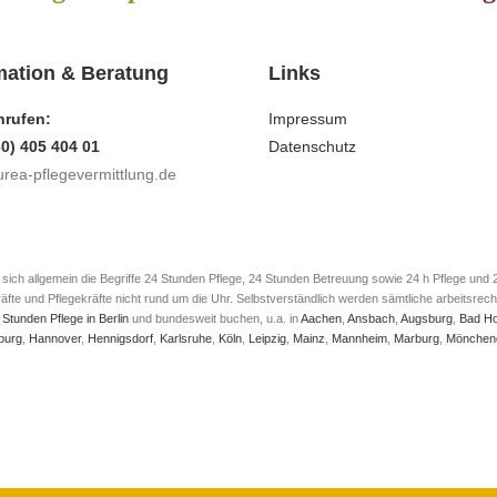
mation & Beratung
Links
nrufen:
Impressum
30) 405 404 01
Datenschutz
rea-pflegevermittlung.de
e sich allgemein die Begriffe 24 Stunden Pflege, 24 Stunden Betreuung sowie 24 h Pflege un
e und Pflegekräfte nicht rund um die Uhr. Selbstverständlich werden sämtliche arbeitsrecht
 Stunden Pflege in Berlin
und bundesweit buchen, u.a. in
Aachen
,
Ansbach
,
Augsburg
,
Bad H
burg
,
Hannover
,
Hennigsdorf
,
Karlsruhe
,
Köln
,
Leipzig
,
Mainz
,
Mannheim
,
Marburg
,
Mönchen