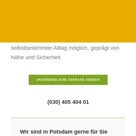
24 STUNDEN PFLEGE IN DER PRIGNITZ
Lücke: Eine qualifizierte Betreuungskraft zieht
mit in den Haushalt ein und steht tagsüber wie
24H PFLEGE IN DER UCKERMARK
JETZT ANFRAGEN
nachts unterstützend zur Seite – sei es bei der
Körperpflege, im Haushalt oder bei alltäglichen
FAMILIENFORMULAR
Herausforderungen. Dadurch bleibt ein
selbstbestimmter Alltag möglich, geprägt von
Nähe und Sicherheit.
UNVERBINDLICHE ANFRAGE SENDEN
(030) 405 404 01
Wir sind in Potsdam gerne für Sie