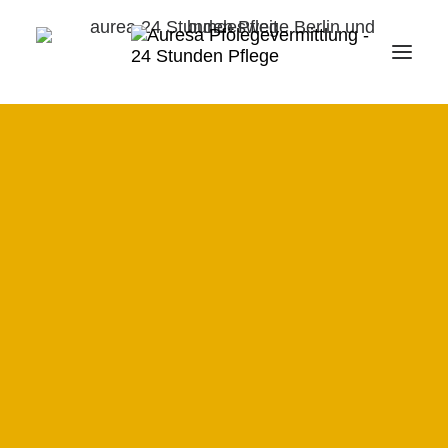
SENIOREN
ALLEINLEBENDE
24 Stunden Pflege in
MONATLICHE HILFE
Freiburg
BERATUNG
VERMITTLUNG
Pflegebedürtige Senioren können weiterhin zu
LEISTUNGSUMFANG
Hause in Freiburg leben, die 24 Stunden
Pflege macht es möglich. Die meisten
IHRE VORTEILE
Menschen wünschen sich, auch wenn Sie
ABLAUF
pflegebedürftig werden, dass sie in ihren
WISSENSWERTES
eigenen vier Wänden wohnen bleiben können.
HÄUFIG GESTELLTE FRAGEN
Allerdings ist dieser Wunsch nicht immer leicht
zu erfüllen, denn alltägliche Dinge, wie etwa
ZUSCHÜSSE
Essen kochen, duschen, anziehen, Staub
PFLEGEHILFSMITTEL
wischen und ähnliches, können hier bereits