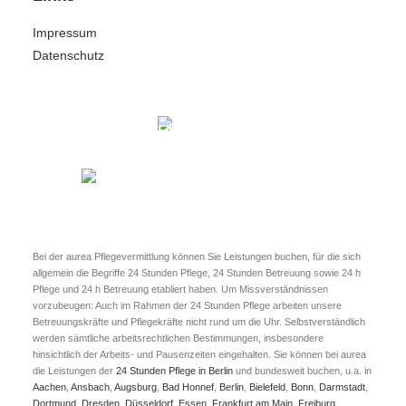
Impressum
Datenschutz
Bei der aurea Pflegevermittlung können Sie Leistungen buchen, für die sich
allgemein die Begriffe 24 Stunden Pflege, 24 Stunden Betreuung sowie 24 h
Pflege und 24 h Betreuung etabliert haben. Um Missverständnissen
vorzubeugen: Auch im Rahmen der 24 Stunden Pflege arbeiten unsere
Betreuungskräfte und Pflegekräfte nicht rund um die Uhr. Selbstverständlich
werden sämtliche arbeitsrechtlichen Bestimmungen, insbesondere
hinsichtlich der Arbeits- und Pausenzeiten eingehalten. Sie können bei aurea
die Leistungen der
24 Stunden Pflege in Berlin
und bundesweit buchen, u.a. in
Aachen
,
Ansbach
,
Augsburg
,
Bad Honnef
,
Berlin
,
Bielefeld
,
Bonn
,
Darmstadt
,
Dortmund
,
Dresden
,
Düsseldorf
,
Essen
,
Frankfurt am Main
,
Freiburg
,