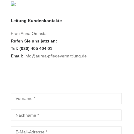
Leitung Kundenkontakte
Frau Anna Omasta
Rufen Sie uns jetzt an:
Tel: (030) 405 404 01
Email:
info@aurea-pflegevermittlung.de
Bitte lasse dieses Feld leer.
Bitte lasse dieses Feld leer.