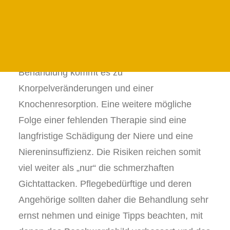
24 STUNDEN PFLEGE IN DER PRIGNITZ
die große Zehe betroffen ist, haben sich im
24H PFLEGE IN DER UCKERMARK
Gelenk und Gewebe Harnsäurekristalle (Urat)
JETZT ANFRAGEN
abgelagert. Darauf reagiert das Immunsystem
FAMILIENFORMULAR
mit einer Entzündung. Bei unzureichender
Behandlung kommt es zu
Knorpelveränderungen und einer
Knochenresorption. Eine weitere mögliche
Folge einer fehlenden Therapie sind eine
langfristige Schädigung der Niere und eine
Niereninsuffizienz. Die Risiken reichen somit
viel weiter als „nur“ die schmerzhaften
Gichtattacken. Pflegebedürftige und deren
Angehörige sollten daher die Behandlung sehr
ernst nehmen und einige Tipps beachten, mit