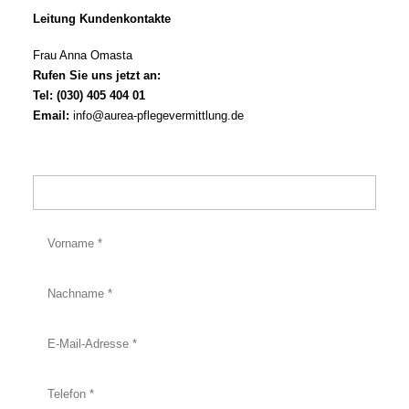
Leitung Kundenkontakte
Frau Anna Omasta
Rufen Sie uns jetzt an:
Tel: (030) 405 404 01
Email:
info@aurea-pflegevermittlung.de
Bitte lasse dieses Feld leer.
Bitte lasse dieses Feld leer.
Bitte lasse dieses Feld leer.
Bitte lasse dieses Feld leer.