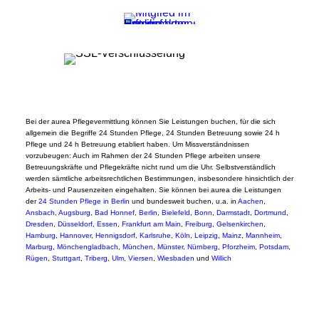
Bei der aurea Pflegevermittlung können Sie Leistungen buchen, für die sich
allgemein die Begriffe 24 Stunden Pflege, 24 Stunden Betreuung sowie 24 h
Pflege und 24 h Betreuung etabliert haben. Um Missverständnissen
vorzubeugen: Auch im Rahmen der 24 Stunden Pflege arbeiten unsere
Betreuungskräfte und Pflegekräfte nicht rund um die Uhr. Selbstverständlich
werden sämtliche arbeitsrechtlichen Bestimmungen, insbesondere hinsichtlich der
Arbeits- und Pausenzeiten eingehalten. Sie können bei aurea die Leistungen
der
24 Stunden Pflege in Berlin
und bundesweit buchen, u.a. in
Aachen
,
Ansbach
,
Augsburg
,
Bad Honnef
,
Berlin
,
Bielefeld
,
Bonn
,
Darmstadt
,
Dortmund
,
Dresden
,
Düsseldorf
,
Essen
,
Frankfurt am Main
,
Freiburg
,
Gelsenkirchen
,
Hamburg
,
Hannover
,
Hennigsdorf
,
Karlsruhe
,
Köln
,
Leipzig
,
Mainz
,
Mannheim
,
Marburg
,
Mönchengladbach
,
München
,
Münster
,
Nürnberg
,
Pforzheim
,
Potsdam
,
Rügen
,
Stuttgart
,
Triberg
,
Ulm
,
Viersen
,
Wiesbaden
und
Willich