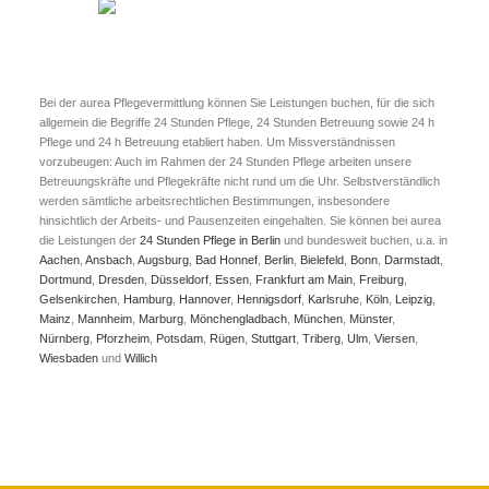
Bei der aurea Pflegevermittlung können Sie Leistungen buchen, für die sich
allgemein die Begriffe 24 Stunden Pflege, 24 Stunden Betreuung sowie 24 h
Pflege und 24 h Betreuung etabliert haben. Um Missverständnissen
vorzubeugen: Auch im Rahmen der 24 Stunden Pflege arbeiten unsere
Betreuungskräfte und Pflegekräfte nicht rund um die Uhr. Selbstverständlich
werden sämtliche arbeitsrechtlichen Bestimmungen, insbesondere
hinsichtlich der Arbeits- und Pausenzeiten eingehalten. Sie können bei aurea
die Leistungen der
24 Stunden Pflege in Berlin
und bundesweit buchen, u.a. in
Aachen
,
Ansbach
,
Augsburg
,
Bad Honnef
,
Berlin
,
Bielefeld
,
Bonn
,
Darmstadt
,
Dortmund
,
Dresden
,
Düsseldorf
,
Essen
,
Frankfurt am Main
,
Freiburg
,
Gelsenkirchen
,
Hamburg
,
Hannover
,
Hennigsdorf
,
Karlsruhe
,
Köln
,
Leipzig
,
Mainz
,
Mannheim
,
Marburg
,
Mönchengladbach
,
München
,
Münster
,
Nürnberg
,
Pforzheim
,
Potsdam
,
Rügen
,
Stuttgart
,
Triberg
,
Ulm
,
Viersen
,
Wiesbaden
und
Willich