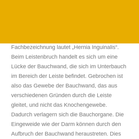
kommt es dazu?
24 STUNDEN PFLEGE IN DER PRIGNITZ
24H PFLEGE IN DER UCKERMARK
Es passiert bei alltäglichen Dingen wie beim
JETZT ANFRAGEN
Tragen, Husten oder sogar auf der Toilette. Die
FAMILIENFORMULAR
Rede ist vom Leistenbruch. Die medizinische
Fachbezeichnung lautet „Hernia Inguinalis“.
Beim Leistenbruch handelt es sich um eine
Lücke der Bauchwand, die sich im Unterbauch
im Bereich der Leiste befindet. Gebrochen ist
also das Gewebe der Bauchwand, das aus
verschiedenen Gründen durch die Leiste
gleitet, und nicht das Knochengewebe.
Dadurch verlagern sich die Bauchorgane. Die
Eingeweide wie der Darm können durch den
Aufbruch der Bauchwand heraustreten. Dies