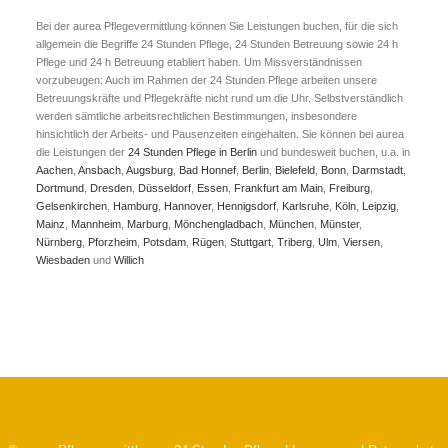
Bei der aurea Pflegevermittlung können Sie Leistungen buchen, für die sich
allgemein die Begriffe 24 Stunden Pflege, 24 Stunden Betreuung sowie 24 h
Pflege und 24 h Betreuung etabliert haben. Um Missverständnissen
vorzubeugen: Auch im Rahmen der 24 Stunden Pflege arbeiten unsere
Betreuungskräfte und Pflegekräfte nicht rund um die Uhr. Selbstverständlich
werden sämtliche arbeitsrechtlichen Bestimmungen, insbesondere
hinsichtlich der Arbeits- und Pausenzeiten eingehalten. Sie können bei aurea
die Leistungen der
24 Stunden Pflege in Berlin
und bundesweit buchen, u.a. in
Aachen
,
Ansbach
,
Augsburg
,
Bad Honnef
,
Berlin
,
Bielefeld
,
Bonn
,
Darmstadt
,
Dortmund
,
Dresden
,
Düsseldorf
,
Essen
,
Frankfurt am Main
,
Freiburg
,
Gelsenkirchen
,
Hamburg
,
Hannover
,
Hennigsdorf
,
Karlsruhe
,
Köln
,
Leipzig
,
Mainz
,
Mannheim
,
Marburg
,
Mönchengladbach
,
München
,
Münster
,
Nürnberg
,
Pforzheim
,
Potsdam
,
Rügen
,
Stuttgart
,
Triberg
,
Ulm
,
Viersen
,
Wiesbaden
und
Willich