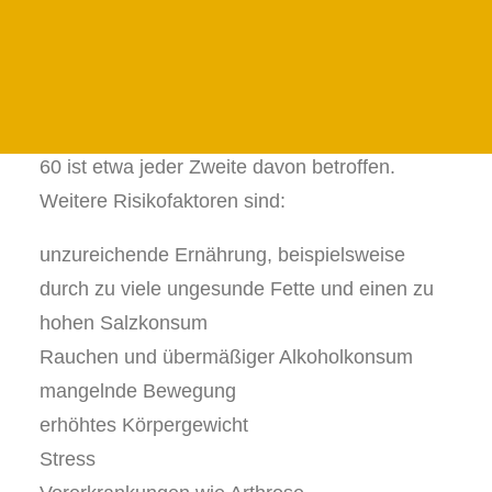
darunter
24 STUNDEN PFLEGE IN DER PRIGNITZ
24H PFLEGE IN DER UCKERMARK
Ein hoher Blutdruck tritt im Alter aufgrund einer
JETZT ANFRAGEN
verminderten Gefäß-Elastizität und
FAMILIENFORMULAR
Arterienverkalkung sehr häufig auf. Im Alter ab
60 ist etwa jeder Zweite davon betroffen.
Weitere Risikofaktoren sind:
unzureichende Ernährung, beispielsweise
durch zu viele ungesunde Fette und einen zu
hohen Salzkonsum
Rauchen und übermäßiger Alkoholkonsum
mangelnde Bewegung
erhöhtes Körpergewicht
Stress