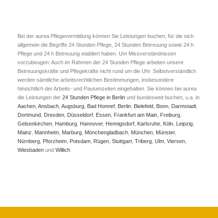
Bei der aurea Pflegevermittlung können Sie Leistungen buchen, für die sich
allgemein die Begriffe 24 Stunden Pflege, 24 Stunden Betreuung sowie 24 h
Pflege und 24 h Betreuung etabliert haben. Um Missverständnissen
vorzubeugen: Auch im Rahmen der 24 Stunden Pflege arbeiten unsere
Betreuungskräfte und Pflegekräfte nicht rund um die Uhr. Selbstverständlich
werden sämtliche arbeitsrechtlichen Bestimmungen, insbesondere
hinsichtlich der Arbeits- und Pausenzeiten eingehalten. Sie können bei aurea
die Leistungen der
24 Stunden Pflege in Berlin
und bundesweit buchen, u.a. in
Aachen
,
Ansbach
,
Augsburg
,
Bad Honnef
,
Berlin
,
Bielefeld
,
Bonn
,
Darmstadt
,
Dortmund
,
Dresden
,
Düsseldorf
,
Essen
,
Frankfurt am Main
,
Freiburg
,
Gelsenkirchen
,
Hamburg
,
Hannover
,
Hennigsdorf
,
Karlsruhe
,
Köln
,
Leipzig
,
Mainz
,
Mannheim
,
Marburg
,
Mönchengladbach
,
München
,
Münster
,
Nürnberg
,
Pforzheim
,
Potsdam
,
Rügen
,
Stuttgart
,
Triberg
,
Ulm
,
Viersen
,
Wiesbaden
und
Willich