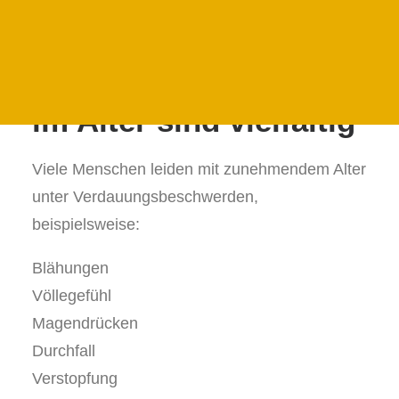
24 STUNDEN PFLEGE IN DER PRIGNITZ
Verdauungsbeschwerden vorbeugen?
24H PFLEGE IN DER UCKERMARK
JETZT ANFRAGEN
Verdauungsstörungen
FAMILIENFORMULAR
im Alter sind vielfältig
Viele Menschen leiden mit zunehmendem Alter
unter Verdauungsbeschwerden,
beispielsweise:
Blähungen
Völlegefühl
Magendrücken
Durchfall
Verstopfung