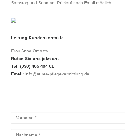
Samstag und Sonntag: Rückruf nach Email möglich
Leitung Kundenkontakte
Frau Anna Omasta
Rufen Sie uns jetzt an:
Tel: (030) 405 404 01
Email:
info@aurea-pflegevermittlung.de
Bitte lasse dieses Feld leer.
Bitte lasse dieses Feld leer.