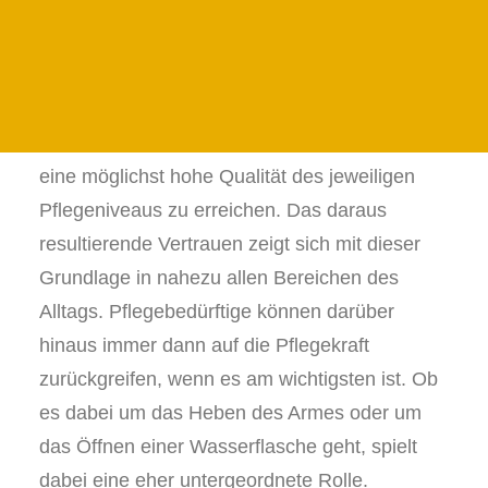
24 STUNDEN PFLEGE IN DER PRIGNITZ
Im Rahmen der 24-Stunden-Pflege befindet
24H PFLEGE IN DER UCKERMARK
sich die Pflegekraft an sieben Tagen in der
JETZT ANFRAGEN
Woche in den eigenen Räumen der
FAMILIENFORMULAR
pflegebedürftigen Person. Ein hohes Maß an
Harmonie ist hierbei natürlich essentiell, um
eine möglichst hohe Qualität des jeweiligen
Pflegeniveaus zu erreichen. Das daraus
resultierende Vertrauen zeigt sich mit dieser
Grundlage in nahezu allen Bereichen des
Alltags. Pflegebedürftige können darüber
hinaus immer dann auf die Pflegekraft
zurückgreifen, wenn es am wichtigsten ist. Ob
es dabei um das Heben des Armes oder um
das Öffnen einer Wasserflasche geht, spielt
dabei eine eher untergeordnete Rolle.