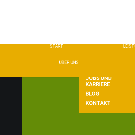
UNTERNEHMENSGE
SENIOREN
BETREUUNGSKRÄF
START
LEIS
ALLEINLEBENDE
POLNISCHE
MONATLICHE
PFLEGEKRÄFTE
ÜBER UNS
HILFE
GARANTIE
JOBS UND
KARRIERE
BLOG
KONTAKT